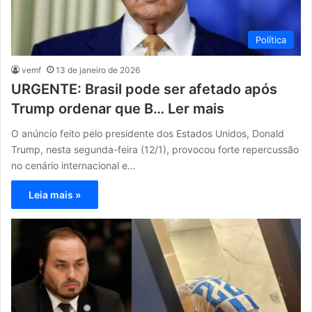
Política
vemf
13 de janeiro de 2026
URGENTE: Brasil pode ser afetado após
Trump ordenar que B… Ler mais
O anúncio feito pelo presidente dos Estados Unidos, Donald
Trump, nesta segunda-feira (12/1), provocou forte repercussão
no cenário internacional e…
Leia mais »