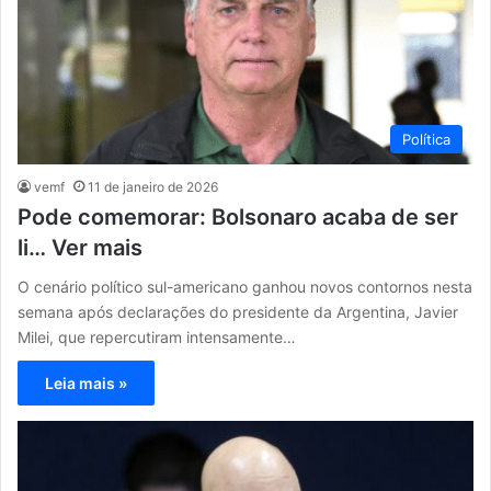
Política
vemf
11 de janeiro de 2026
Pode comemorar: Bolsonaro acaba de ser
li… Ver mais
O cenário político sul-americano ganhou novos contornos nesta
semana após declarações do presidente da Argentina, Javier
Milei, que repercutiram intensamente…
Leia mais »