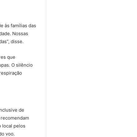
de às famílias das
idade. Nossas
as”, disse.
res que
pas. O silêncio
respiração
nclusive de
es recomendam
 local pelos
do voo.