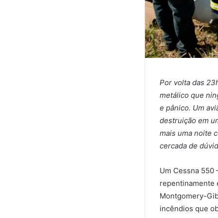
Por volta das 23
metálico que nin
e pânico. Um avi
destruição em um
mais uma noite 
cercada de dúvid
Um Cessna 550 —
repentinamente e
Montgomery-Gibbs
incêndios que o