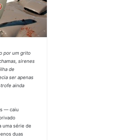
o por um grito
 chamas, sirenes
ilha de
ecia ser apenas
trofe ainda
s — caiu
privado
a uma série de
menos duas