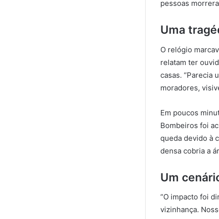
pessoas morreram
Uma tragé
O relógio marca
relatam ter ouvi
casas. “Parecia 
moradores, visiv
Em poucos minuto
Bombeiros foi ac
queda devido à c
densa cobria a á
Um cenári
“O impacto foi d
vizinhança. Noss