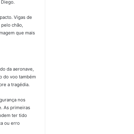
 Diego.
pacto. Vigas de
 pelo chão,
 imagem que mais
do da aeronave,
ino do voo também
re a tragédia.
egurança nos
. As primeiras
odem ter tido
ca ou erro