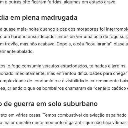
 e outras oito ficaram feridas, algumas em estado grave.
dia em plena madrugada
va quase meia-noite quando a paz dos moradores foi interromp
do um barulho ensurdecedor antes de ver uma bola de fogo surg
um trovão, mas não acabava. Depois, o céu ficou laranja”, disse
elmente abalado.
s, o fogo consumia veículos estacionados, telhados e jardins.
ionado imediatamente, mas enfrentou dificuldades para chegar 
omplexidade do condomínio e à visibilidade extremamente bai
rea, criando o que os bombeiros chamaram de “cenário caótico e
o de guerra em solo suburbano
ireto em várias casas. Temos combustível de aviação espalhado 
o maior desafio neste momento é garantir que não haja vítimas 