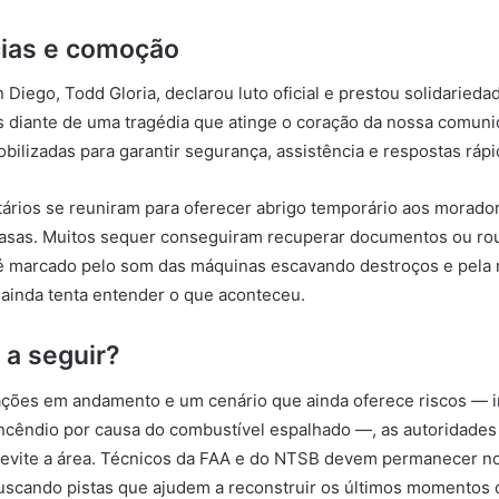
ias e comoção
 Diego, Todd Gloria, declarou luto oficial e prestou solidarieda
s diante de uma tragédia que atinge o coração da nossa comun
bilizadas para garantir segurança, assistência e respostas rápid
tários se reuniram para oferecer abrigo temporário aos morado
asas. Muitos sequer conseguiram recuperar documentos ou rou
 é marcado pelo som das máquinas escavando destroços e pela 
ainda tenta entender o que aconteceu.
a seguir?
ações em andamento e um cenário que ainda oferece riscos — i
incêndio por causa do combustível espalhado —, as autoridad
evite a área. Técnicos da FAA e do NTSB devem permanecer no
uscando pistas que ajudem a reconstruir os últimos momentos 