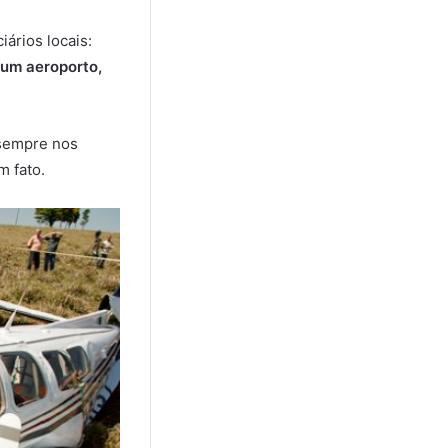
ários locais:
um aeroporto,
 sempre nos
m fato.