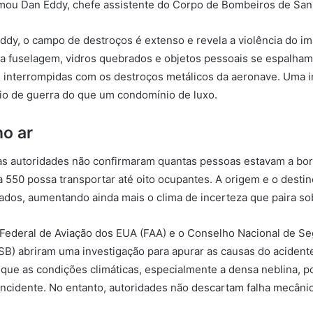
rmou Dan Eddy, chefe assistente do Corpo de Bombeiros de San
dy, o campo de destroços é extenso e revela a violência do im
a fuselagem, vidros quebrados e objetos pessoais se espalham
s interrompidas com os destroços metálicos da aeronave. Uma
io de guerra do que um condomínio de luxo.
no ar
as autoridades não confirmaram quantas pessoas estavam a bor
550 possa transportar até oito ocupantes. A origem e o dest
ados, aumentando ainda mais o clima de incerteza que paira sob
 Federal de Aviação dos EUA (FAA) e o Conselho Nacional de S
B) abriram uma investigação para apurar as causas do acidente
 que as condições climáticas, especialmente a densa neblina, p
 incidente. No entanto, autoridades não descartam falha mecâni