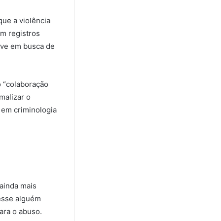
que a violência
em registros
sive em busca de
o “colaboração
malizar o
a em criminologia
 ainda mais
esse alguém
ara o abuso.