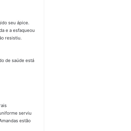
gido seu ápice.
ída e a esfaqueou
o resistiu.
ado de saúde está
rais
uniforme serviu
s Amandas estão