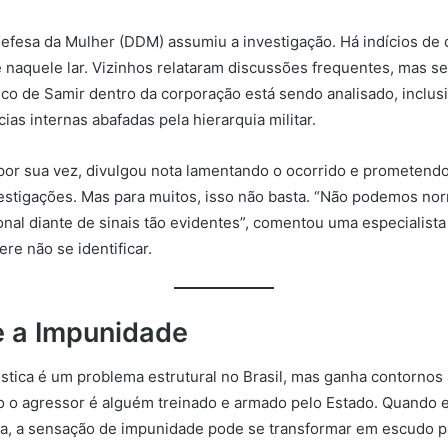
efesa da Mulher (DDM) assumiu a investigação. Há indícios de 
 naquele lar. Vizinhos relataram discussões frequentes, mas s
rico de Samir dentro da corporação está sendo analisado, inclu
as internas abafadas pela hierarquia militar.
r, por sua vez, divulgou nota lamentando o ocorrido e prometend
vestigações. Mas para muitos, isso não basta. “Não podemos nor
ional diante de sinais tão evidentes”, comentou uma especialist
re não se identificar.
e a Impunidade
stica é um problema estrutural no Brasil, mas ganha contornos
o o agressor é alguém treinado e armado pelo Estado. Quando 
da, a sensação de impunidade pode se transformar em escudo p