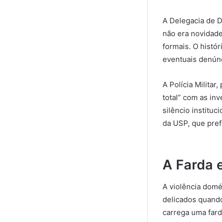
A Delegacia de D
não era novidade
formais. O histó
eventuais denúnci
A Polícia Milita
total” com as in
silêncio instituc
da USP, que prefe
A Farda 
A violência domé
delicados quand
carrega uma far