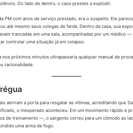
silêncio. Do lado de dentro, o caos prestes a explodir.
da PM com anos de serviço prestado, era o suspeito. Ele pareci
ou até mesmo seus colegas de farda. Dentro da casa, sua esp
estavam trancadas em uma sala, acompanhadas por um médico —
tar controlar uma situação já em colapso.
a nos próximos minutos ultrapassaria qualquer manual de proc
ou racionalidade.
Trégua
ais abriram a porta para resgatar as vítimas, acreditando que S
ificado, o inesperado aconteceu. Em um movimento rápido e p
os de treinamento —, o sargento correu para um cômodo ao lad
ondido uma arma de fogo.