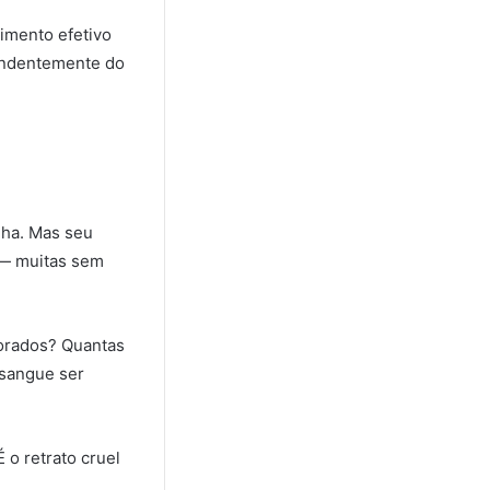
imento efetivo
pendentemente do
lha. Mas seu
 — muitas sem
norados? Quantas
 sangue ser
 o retrato cruel