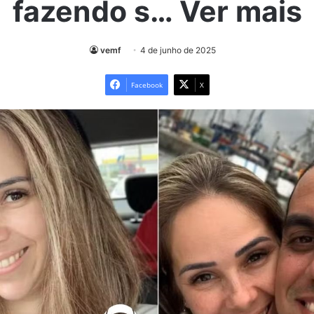
fazendo s… Ver mais
vemf
4 de junho de 2025
Facebook
X