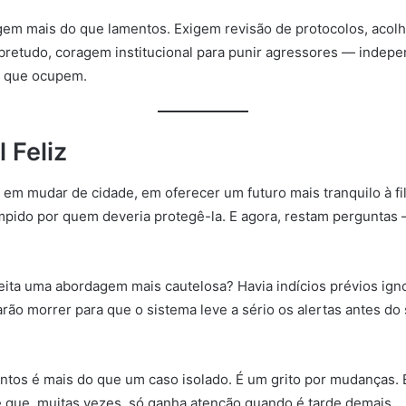
em mais do que lamentos. Exigem revisão de protocolos, acolh
obretudo, coragem institucional para punir agressores — inde
e que ocupem.
 Feliz
m mudar de cidade, em oferecer um futuro mais tranquilo à fi
ompido por quem deveria protegê-la. E agora, restam perguntas
feita uma abordagem mais cautelosa? Havia indícios prévios ig
rão morrer para que o sistema leve a sério os alertas antes do
ntos é mais do que um caso isolado. É um grito por mudanças. É
 que, muitas vezes, só ganha atenção quando é tarde demais.