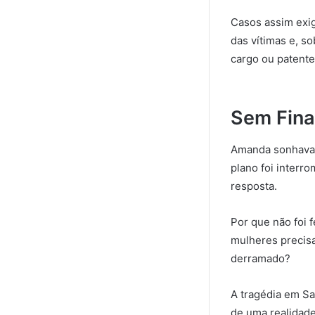
Casos assim exig
das vítimas e, s
cargo ou patent
Sem Final
Amanda sonhava e
plano foi interr
resposta.
Por que não foi 
mulheres precisa
derramado?
A tragédia em Sa
de uma realidade