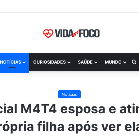
P
NOTÍCIAS
CURIOSIDADES
SAÚDE
MUNDO
Notícias
cial M4T4 esposa e ati
rópria filha após ver el