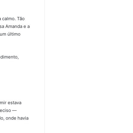
a calmo. Tão
osa Amanda e a
 um último
edimento,
amir estava
reciso —
o, onde havia