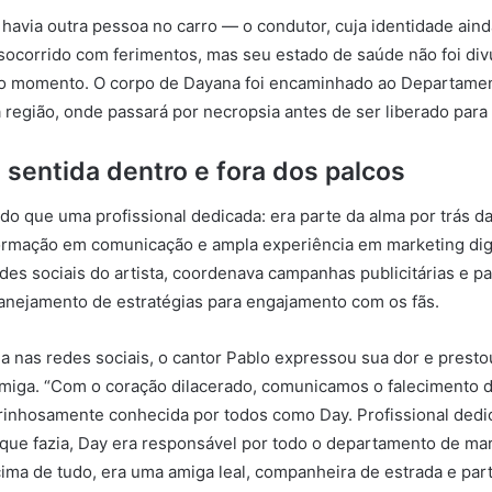
havia outra pessoa no carro — o condutor, cuja identidade aind
i socorrido com ferimentos, mas seu estado de saúde não foi di
 o momento. O corpo de Dayana foi encaminhado ao Departamen
 região, onde passará por necropsia antes de ser liberado para 
sentida dentro e fora dos palcos
do que uma profissional dedicada: era parte da alma por trás d
rmação em comunicação e ampla experiência em marketing digit
es sociais do artista, coordenava campanhas publicitárias e pa
anejamento de estratégias para engajamento com os fãs.
a nas redes sociais, o cantor Pablo expressou sua dor e pres
miga. “Com o coração dilacerado, comunicamos o falecimento 
rinhosamente conhecida por todos como Day. Profissional dedi
que fazia, Day era responsável por todo o departamento de mark
cima de tudo, era uma amiga leal, companheira de estrada e pa