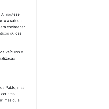
. A hipótese
rro a sair da
para esclarecer
áticos ou das
de veículos e
nalização
 de Pablo, mas
 carisma.
r, mas cuja