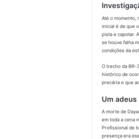
Investiga
Até o momento, n
inicial é de que 
pista e capotar. 
se houve falha m
condições da est
O trecho da BR-3
histórico de oco
precária e que a
Um adeus 
A morte de Daya
em toda a cena m
Profissional de 
presença era ess