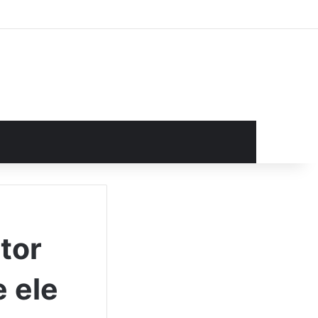
rocurar por
tor
e ele