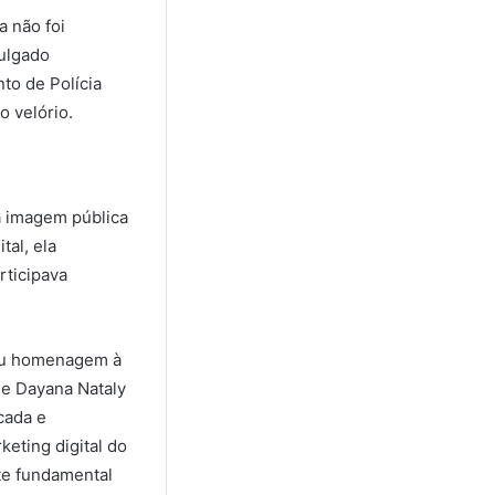
a não foi
vulgado
to de Polícia
o velório.
a imagem pública
al, ela
rticipava
tou homenagem à
de Dayana Nataly
cada e
eting digital do
rte fundamental