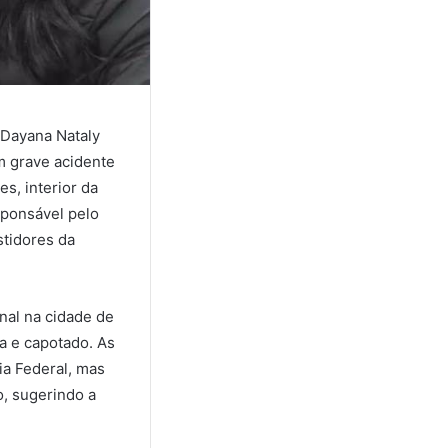
. Dayana Nataly
m grave acidente
s, interior da
sponsável pelo
stidores da
nal na cidade de
ta e capotado. As
ia Federal, mas
, sugerindo a