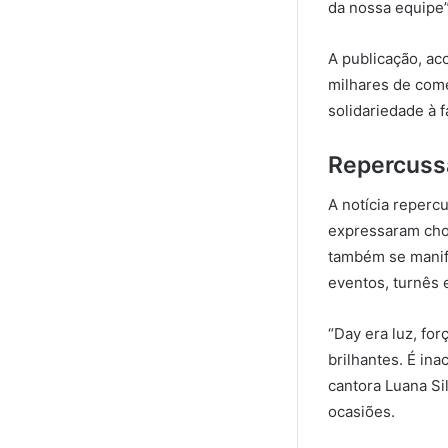
da nossa equipe”
A publicação, a
milhares de come
solidariedade à f
Repercussã
A notícia reperc
expressaram choq
também se manife
eventos, turnês
“Day era luz, for
brilhantes. É ina
cantora Luana Si
ocasiões.