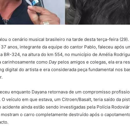
ou o cenário musical brasileiro na tarde desta terça-feira (29)
 37 anos, integrante da equipe do cantor Pablo, faleceu após u
na BR-324, na altura do km 554, no município de Amélia Rodrigue
a carinhosamente como
Day
pelos amigos e colegas, ela era re
ng digital do artista e era considerada peça fundamental nos ba
r.
teceu enquanto Dayana retornava de um compromisso profissio
 O veículo em que estava, um Citroen/Basalt, teria saído da pis
o acidente ainda estão sendo investigadas pela Polícia Rodoviár
l mostram o carro completamente destruído após o capotamento
acto.