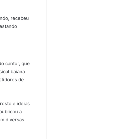
indo, recebeu
restando
do cantor, que
sical baiana
stidores de
rosto e ideias
 publicou a
em diversas