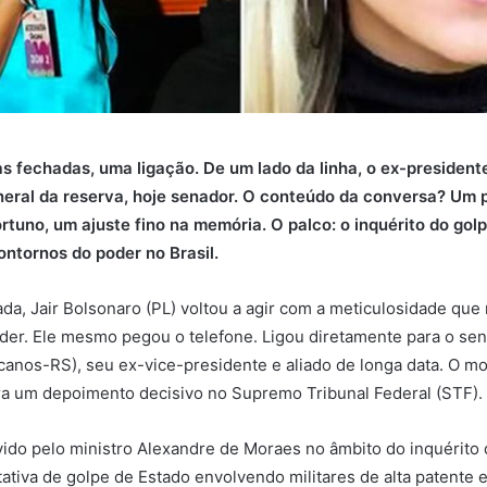
as fechadas, uma ligação. De um lado da linha, o ex-president
neral da reserva, hoje senador. O conteúdo da conversa? Um 
tuno, um ajuste fino na memória. O palco: o inquérito do gol
ntornos do poder no Brasil.
a, Jair Bolsonaro (PL) voltou a agir com a meticulosidade qu
der. Ele mesmo pegou o telefone. Ligou diretamente para o se
anos-RS), seu ex-vice-presidente e aliado de longa data. O mo
ra um depoimento decisivo no Supremo Tribunal Federal (STF).
ido pelo ministro Alexandre de Moraes no âmbito do inquérito 
ativa de golpe de Estado envolvendo militares de alta patente 