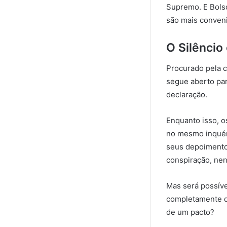
Supremo. E Bols
são mais conven
O Silêncio
Procurado pela c
segue aberto par
declaração.
Enquanto isso, 
no mesmo inquéri
seus depoimento
conspiração, ne
Mas será possív
completamente qu
de um pacto?