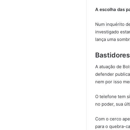
A escolha das p
Num inquérito de
investigado esta
lança uma sombra
Bastidore
A atuação de Bol
defender publica
nem por isso men
O telefone tem s
no poder, sua últ
Com o cerco aper
para o quebra-ca