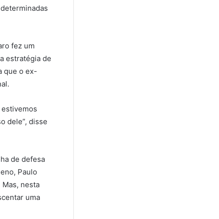
e determinadas
aro fez um
a estratégia de
a que o ex-
al.
e estivemos
so dele”, disse
nha de defesa
leno, Paulo
 Mas, nesta
escentar uma