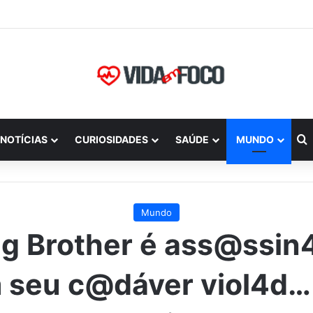
P
NOTÍCIAS
CURIOSIDADES
SAÚDE
MUNDO
Mundo
ig Brother é ass@ssin
 seu c@dáver viol4d…