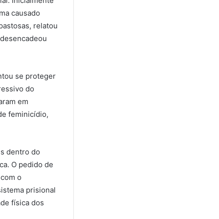
al. Inicialmente
dema causado
pastosas, relatou
e desencadeou
ntou se proteger
ressivo do
taram em
e feminicídio,
es dentro do
ica. O pedido de
 com o
sistema prisional
de física dos