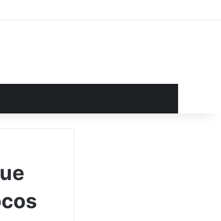
rocurar por
que
ocos