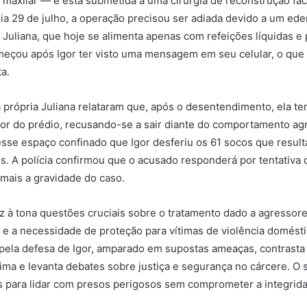
 maxilar — e está submetida a uma cirurgia de reconstrução faci
ia 29 de julho, a operação precisou ser adiada devido a um e
 Juliana, que hoje se alimenta apenas com refeições líquidas e 
meçou após Igor ter visto uma mensagem em seu celular, o qu
a.
própria Juliana relataram que, após o desentendimento, ela te
or do prédio, recusando-se a sair diante do comportamento ag
sse espaço confinado que Igor desferiu os 61 socos que resul
s. A polícia confirmou que o acusado responderá por tentativa d
mais a gravidade do caso.
az à tona questões cruciais sobre o tratamento dado a agressor
l e a necessidade de proteção para vítimas de violência domést
 pela defesa de Igor, amparado em supostas ameaças, contrasta
tima e levanta debates sobre justiça e segurança no cárcere. O 
s para lidar com presos perigosos sem comprometer a integrida