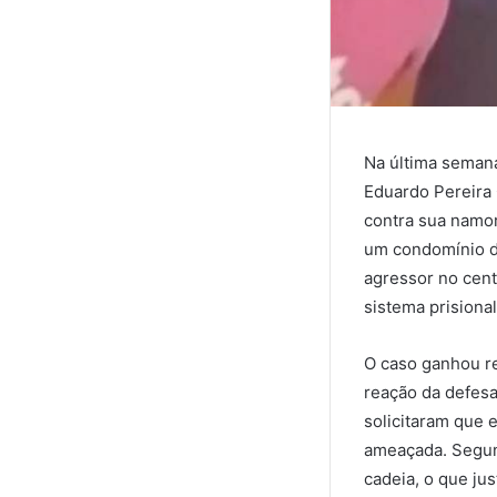
Na última semana
Eduardo Pereira 
contra sua namor
um condomínio da
agressor no cent
sistema prisional
O caso ganhou r
reação da defesa
solicitaram que 
ameaçada. Segund
cadeia, o que ju