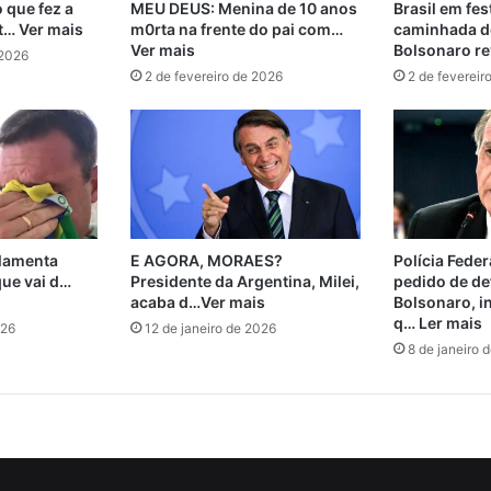
 que fez a
MEU DEUS: Menina de 10 anos
Brasil em fes
t… Ver mais
m0rta na frente do pai com…
caminhada de
Ver mais
Bolsonaro re
 2026
2 de fevereiro de 2026
2 de fevereir
 lamenta
E AGORA, MORAES?
Polícia Feder
que vai d…
Presidente da Argentina, Milei,
pedido de de
acaba d…Ver mais
Bolsonaro, in
q… Ler mais
026
12 de janeiro de 2026
8 de janeiro 