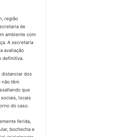
, região
ecretaria de
 um ambiente com
a. A secretaria
a avaliação
definitiva.
e distanciar dos
e não têm
essaltando que
sociais, locais
orno do caso.
emente ferida,
ular, bochecha e