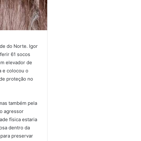
de do Norte. Igor
ferir 61 socos
um elevador de
a e colocou o
 de proteção no
 mas também pela
do agressor
de física estaria
osa dentro da
 para preservar