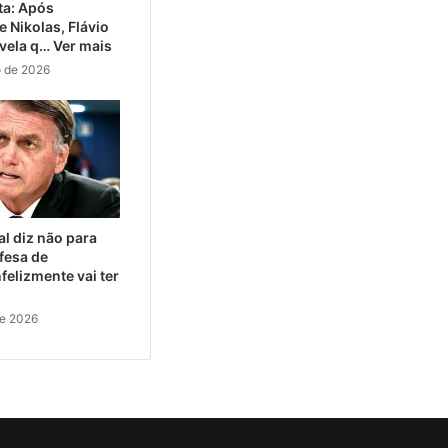
ta: Após
 Nikolas, Flávio
vela q… Ver mais
o de 2026
al diz não para
fesa de
felizmente vai ter
de 2026