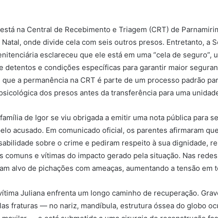
 está na Central de Recebimento e Triagem (CRT) de Parnamirim
 Natal, onde divide cela com seis outros presos. Entretanto, a S
nitenciária esclareceu que ele está em uma “cela de seguro”,
detentos e condições específicas para garantir maior seguranç
 que a permanência na CRT é parte de um processo padrão par
 psicológica dos presos antes da transferência para uma unidade 
família de Igor se viu obrigada a emitir uma nota pública para s
elo acusado. Em comunicado oficial, os parentes afirmaram qu
abilidade sobre o crime e pediram respeito à sua dignidade, r
s comuns e vítimas do impacto gerado pela situação. Nas redes 
oram alvo de pichações com ameaças, aumentando a tensão em t
 vítima Juliana enfrenta um longo caminho de recuperação. Grav
plas fraturas — no nariz, mandíbula, estrutura óssea do globo oc