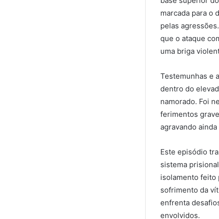
base superior do
marcada para o d
pelas agressões.
que o ataque co
uma briga violent
Testemunhas e a 
dentro do elevad
namorado. Foi ne
ferimentos grave
agravando ainda 
Este episódio tr
sistema prisiona
isolamento feito
sofrimento da ví
enfrenta desafio
envolvidos.