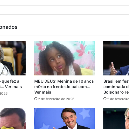
ionados
 que fez a
MEU DEUS: Menina de 10 anos
Brasil em fes
t… Ver mais
m0rta na frente do pai com…
caminhada de
Ver mais
Bolsonaro re
 2026
2 de fevereiro de 2026
2 de fevereir