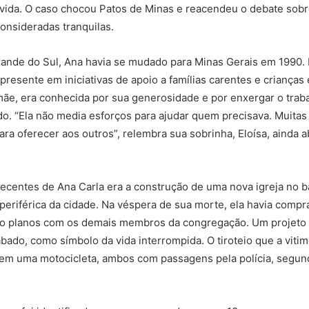
a vida. O caso chocou Patos de Minas e reacendeu o debate sob
onsideradas tranquilas.
rande do Sul, Ana havia se mudado para Minas Gerais em 1990.
 presente em iniciativas de apoio a famílias carentes e crianças
mãe, era conhecida por sua generosidade e por enxergar o trab
. “Ela não media esforços para ajudar quem precisava. Muitas
ara oferecer aos outros”, relembra sua sobrinha, Eloísa, ainda 
centes de Ana Carla era a construção de uma nova igreja no ba
 periférica da cidade. Na véspera de sua morte, ela havia compr
ito planos com os demais membros da congregação. Um projeto
ado, como símbolo da vida interrompida. O tiroteio que a viti
 em uma motocicleta, ambos com passagens pela polícia, segu