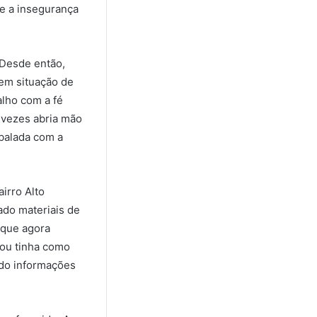
re a insegurança
 Desde então,
 em situação de
alho com a fé
 vezes abria mão
abalada com a
irro Alto
ado materiais de
 que agora
mou tinha como
ndo informações