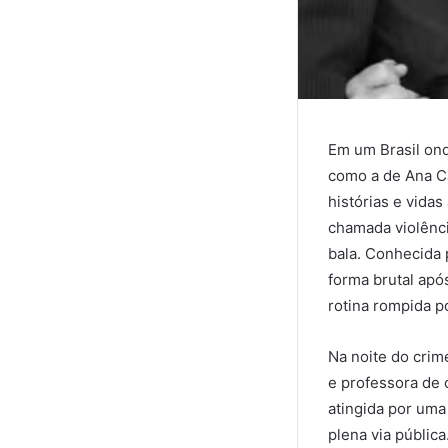
Em um Brasil ond
como a de Ana Ca
histórias e vida
chamada violênci
bala. Conhecida 
forma brutal apó
rotina rompida p
Na noite do crim
e professora de 
atingida por uma
plena via públic