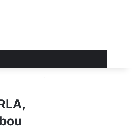
rocurar por
RLA,
abou