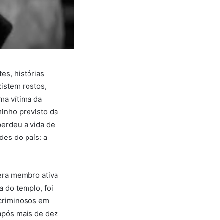
es, histórias
xistem rostos,
ma vítima da
inho previsto da
perdeu a vida de
des do país: a
 era membro ativa
a do templo, foi
 criminosos em
 após mais de dez