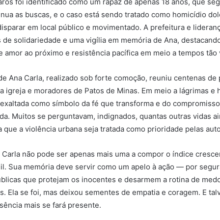
aros foi identificado como um rapaz de apenas 18 anos, que seg
ntinua as buscas, e o caso está sendo tratado como homicídio dol
isparar em local público e movimentado. A prefeitura e lideranç
 de solidariedade e uma vigília em memória de Ana, destacand
amor ao próximo e resistência pacífica em meio a tempos tão 
e Ana Carla, realizado sob forte comoção, reuniu centenas de
s da igreja e moradores de Patos de Minas. Em meio a lágrimas 
i exaltada como símbolo da fé que transforma e do compromisso 
da. Muitos se perguntavam, indignados, quantas outras vidas a
a que a violência urbana seja tratada como prioridade pelas aut
a Carla não pode ser apenas mais uma a compor o índice cresce
sil. Sua memória deve servir como um apelo à ação — por segura
públicas que protejam os inocentes e desarmem a rotina de medo
s. Ela se foi, mas deixou sementes de empatia e coragem. E tal
sência mais se fará presente.