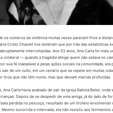
e os números da violência muitas vezes parecem frios e distant
rla Cristo Chaulet nos lembram que por trás das estatísticas e
s abruptamente interrompidas. Aos 53 anos, Ana Carla foi mais u
a colateral — quando a tragédia atinge quem não estava no cam
por sua fé inabalável e pelas ações sociais na comunidade, ela 
s sair de um culto, em um cenário que se repete em muitas cida
or tiros que não têm nome, mas que deixam marcas profundas.
e, Ana Carla havia acabado de sair da Igreja Batista Betel, onde
crianças. Depois de se despedir de uma amiga, já do lado de for
 bala perdida no pescoço, resultado de um tiroteio envolvendo
a. Mesmo socorrida e internada, ela não resistiu aos ferimentos