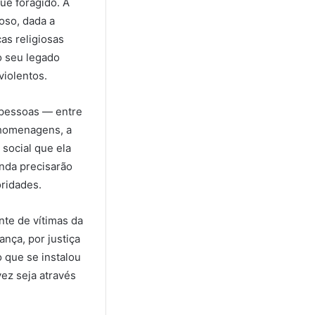
ue foragido. A
oso, dada a
as religiosas
o seu legado
violentos.
 pessoas — entre
e homenagens, a
social que ela
inda precisarão
oridades.
nte de vítimas da
nça, por justiça
 que se instalou
vez seja através