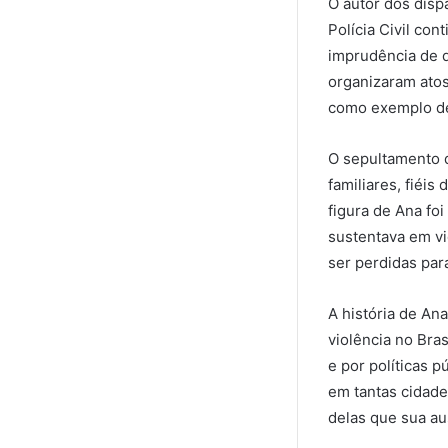
O autor dos disp
Polícia Civil co
imprudência de d
organizaram atos
como exemplo de 
O sepultamento d
familiares, fiéi
figura de Ana fo
sustentava em vi
ser perdidas par
A história de An
violência no Bra
e por políticas 
em tantas cidade
delas que sua au