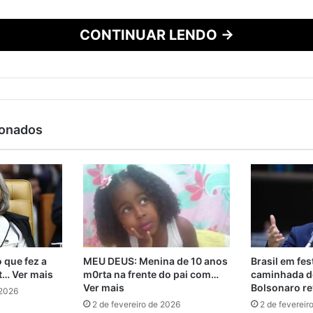
CONTINUAR LENDO →
ionados
 que fez a
MEU DEUS: Menina de 10 anos
Brasil em fes
t… Ver mais
m0rta na frente do pai com…
caminhada de
Ver mais
Bolsonaro re
 2026
2 de fevereiro de 2026
2 de fevereir