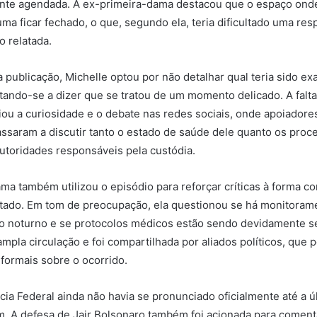
mente agendada. A ex-primeira-dama destacou que o espaço ond
a ficar fechado, o que, segundo ela, teria dificultado uma res
o relatada.
 publicação, Michelle optou por não detalhar qual teria sido ex
tando-se a dizer que se tratou de um momento delicado. A falt
iou a curiosidade e o debate nas redes sociais, onde apoiadores
ssaram a discutir tanto o estado de saúde dele quanto os pro
utoridades responsáveis pela custódia.
ma também utilizou o episódio para reforçar críticas à forma 
ratado. Em tom de preocupação, ela questionou se há monitora
do noturno e se protocolos médicos estão sendo devidamente s
ampla circulação e foi compartilhada por aliados políticos, que 
formais sobre o ocorrido.
cia Federal ainda não havia se pronunciado oficialmente até a ú
. A defesa de Jair Bolsonaro também foi acionada para coment