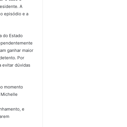
esidente. A
o episódio e a
a do Estado
ndependentemente
umam ganhar maior
detento. Por
a evitar dúvidas
 ao momento
 Michelle
anhamento, e
iarem