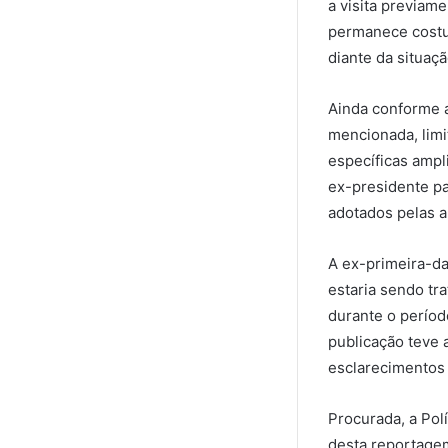
a visita previa
permanece costum
diante da situaçã
Ainda conforme a
mencionada, limi
específicas ampl
ex-presidente pa
adotados pelas a
A ex-primeira-da
estaria sendo t
durante o perío
publicação teve 
esclarecimentos 
Procurada, a Polí
desta reportagem