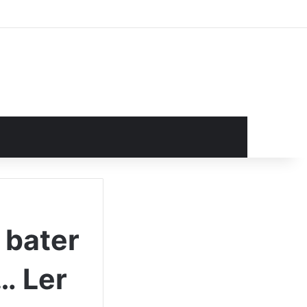
rocurar por
 bater
… Ler