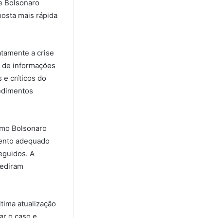
e Bolsonaro
posta mais rápida
atamente a crise
a de informações
 e críticos do
cedimentos
como Bolsonaro
mento adequado
eguidos. A
pediram
ltima atualização
ar o caso e