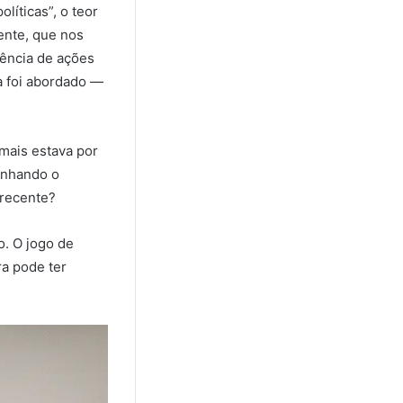
líticas”, o teor
ente, que nos
sência de ações
a foi abordado —
 mais estava por
enhando o
 recente?
. O jogo de
ra pode ter