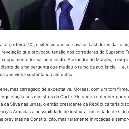
a terça-feira (10), o silêncio que cercava os bastidores das ele
 revelação que provocou tensão nos corredores do Supremo Tr
m depoimento formal ao ministro Alexandre de Moraes, o ex-pr
 diante de uma pergunta que mudou o rumo da audiência — e, ta
esa que vinha sustentando até então.
lene, mas carregado de expectativa. Moraes, com um tom firme, 
inquietação nos ministros da Corte. Ele queria entender por que
la da Silva nas urnas, o então presidente da República teria dis
Forças Armadas a possibilidade de instaurar um estado de sítio
s previstas na Constituição, mas raramente invocadas e sempr
.