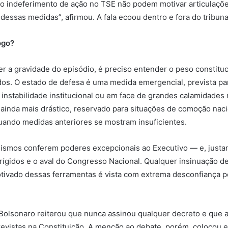
o indeferimento de ação no TSE não podem motivar articulaçõ
essas medidas”, afirmou. A fala ecoou dentro e fora do tribuna
ogo?
 a gravidade do episódio, é preciso entender o peso constituc
ados. O estado de defesa é uma medida emergencial, prevista 
 instabilidade institucional ou em face de grandes calamidades n
é ainda mais drástico, reservado para situações de comoção nac
uando medidas anteriores se mostram insuficientes.
smos conferem poderes excepcionais ao Executivo — e, justam
 rígidos e o aval do Congresso Nacional. Qualquer insinuação d
tivado dessas ferramentas é vista com extrema desconfiança pe
olsonaro reiterou que nunca assinou qualquer decreto e que a
revistas na Constituição. A menção ao debate, porém, colocou 