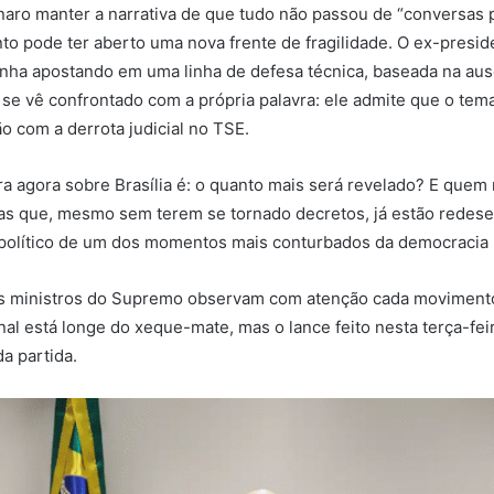
aro manter a narrativa de que tudo não passou de “conversas po
o pode ter aberto uma nova frente de fragilidade. O ex-presid
nha apostando em uma linha de defesa técnica, baseada na au
 se vê confrontado com a própria palavra: ele admite que o tem
ão com a derrota judicial no TSE.
ra agora sobre Brasília é: o quanto mais será revelado? E quem
sas que, mesmo sem terem se tornado decretos, já estão redes
-político de um dos momentos mais conturbados da democracia
os ministros do Supremo observam com atenção cada movimento
nal está longe do xeque-mate, mas o lance feito nesta terça-fei
a partida.