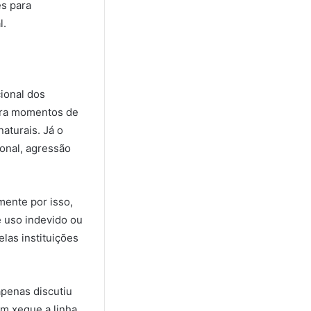
es para
l.
ional dos
para momentos de
aturais. Já o
ional, agressão
ente por isso,
e uso indevido ou
las instituições
penas discutiu
em xeque a linha