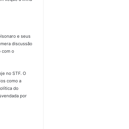
olsonaro e seus
A mera discussão
o com o
oje no STF. O
dios como a
lítica do
esvendada por