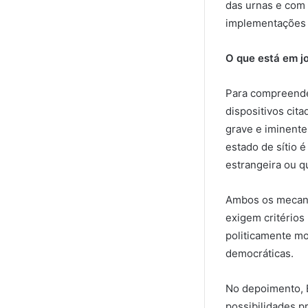
das urnas e com 
implementações d
O que está em j
Para compreender
dispositivos cit
grave e iminente
estado de sítio 
estrangeira ou q
Ambos os mecani
exigem critérios
politicamente mo
democráticas.
No depoimento, B
possibilidades p