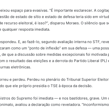
eixou espaço para evasivas. “É importante esclarecer. A cogita
estão de estado de sítio e estado de defesa teria sido em virtu
e recurso eleitoral, é isso?”, disparou Moraes. O silêncio que s
 qualquer resposta imediata.
spondeu. E, ao fazê-lo, segundo avaliação interna no STF, rev
ficaram como um “ponto de inflexão” em sua defesa — uma possí
, de que a discussão sobre medidas excepcionais foi motivada 
m o resultado das eleições e a derrota do Partido Liberal (PL
urnas eletrônicas.
rreu e perdeu. Perdeu no plenário do Tribunal Superior Eleitora
o que ele próprio presidia o TSE à época da decisão.
istros do Supremo foi imediata — e nos bastidores, grave. Um 
onimato, avaliou a declaração como reveladora. “Inconformismo