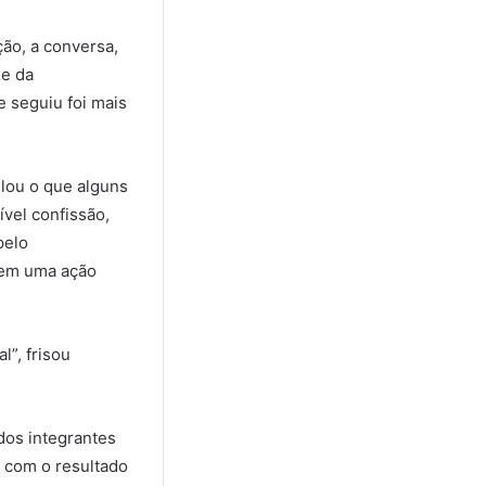
ção, a conversa,
de da
e seguiu foi mais
elou o que alguns
vel confissão,
pelo
) em uma ação
l”, frisou
dos integrantes
 com o resultado