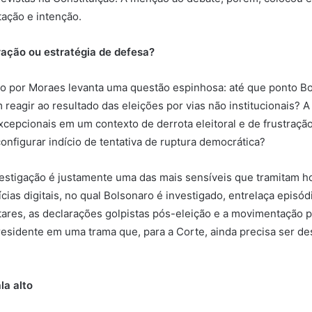
tação e intenção.
ração ou estratégia de defesa?
o por Moraes levanta uma questão espinhosa: até que ponto B
m reagir ao resultado das eleições por vias não institucionais? 
excepcionais em um contexto de derrota eleitoral e de frustraçã
onfigurar indício de tentativa de ruptura democrática?
vestigação é justamente uma das mais sensíveis que tramitam h
ícias digitais, no qual Bolsonaro é investigado, entrelaça episó
tares, as declarações golpistas pós-eleição e a movimentação po
esidente em uma trama que, para a Corte, ainda precisa ser d
la alto