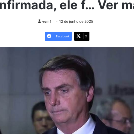
nfirmada, ele f… Ver m
vemf
12 de junho de 2025
Facebook
X