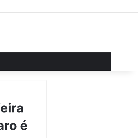
rocurar por
eira
aro é